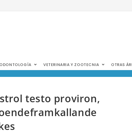
ODONTOLOGÍA
VETERINARIA Y ZOOTECNIA
OTRAS Á
trol testo proviron,
roendeframkallande
ikes