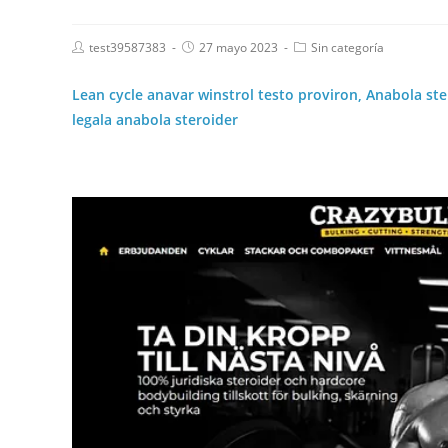
test39587383
27 mayo 2023
Sin categoría
Lean cycle anavar winstrol testo proviron, Anabola st
legala anabola steroider