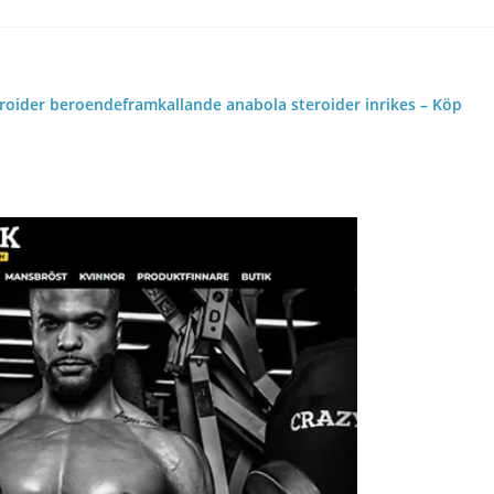
eroider beroendeframkallande anabola steroider inrikes – Köp