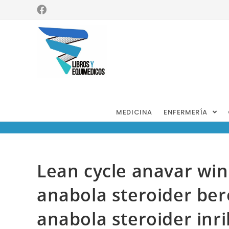
Blog
MEDICINA
ENFERMERÍA
Lean cycle anavar wins
anabola steroider be
anabola steroider inr