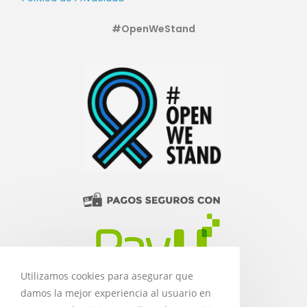
#OpenWeStand
Utilizamos cookies para asegurar que
damos la mejor experiencia al usuario en