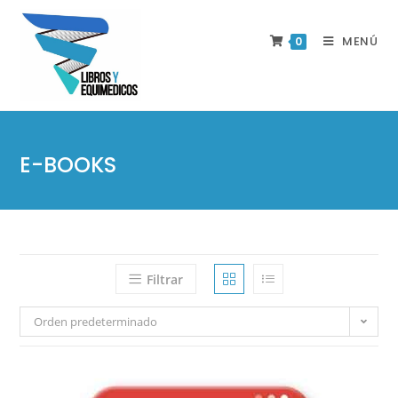
MENÚ
0
E-BOOKS
Filtrar
Orden predeterminado