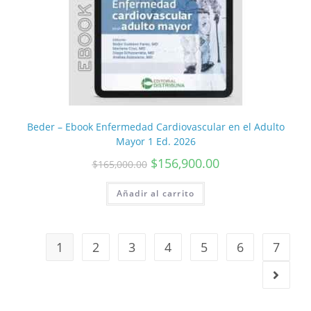
Beder – Ebook Enfermedad Cardiovascular en el Adulto
Mayor 1 Ed. 2026
$
156,900.00
$
165,000.00
Añadir al carrito
1
2
3
4
5
6
7