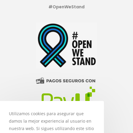
#OpenWeStand
Utilizamos cookies para asegurar que
damos la mejor experiencia al usuario en
nuestra web. Si sigues utilizando este sitio