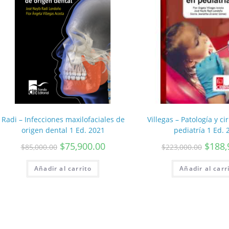
Radi – Infecciones maxilofaciales de
Villegas – Patología y ci
origen dental 1 Ed. 2021
pediatría 1 Ed. 
$
75,900.00
$
188,
$
85,000.00
$
223,000.00
Añadir al carrito
Añadir al carr