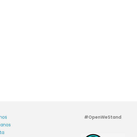
nos
#OpenWeStand
tanos
ta