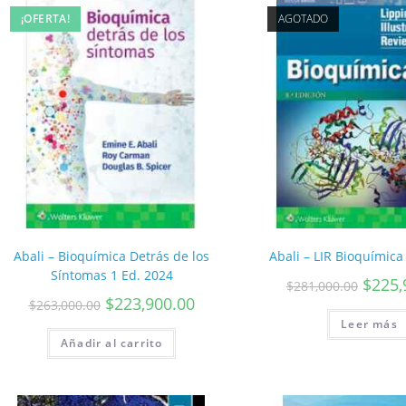
¡OFERTA!
AGOTADO
Abali – Bioquímica Detrás de los
Abali – LIR Bioquímica
Síntomas 1 Ed. 2024
$
225,
$
281,000.00
$
223,900.00
$
263,000.00
Leer más
Añadir al carrito