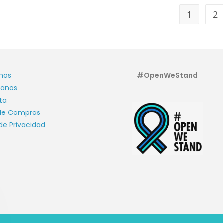
1
2
nos
#OpenWeStand
tanos
ta
 de Compras
 de Privacidad