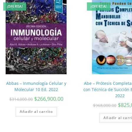
¡OFERTA!
¡OFERTA!
Abbas – Inmunología Celular y
Abe – Prótesis Complet
Molecular 10 Ed. 2022
con Técnica de Succión E
2022
$
266,900.00
$
314,000.00
$
825,
$
968,000.00
Añadir al carrito
Añadir al carr