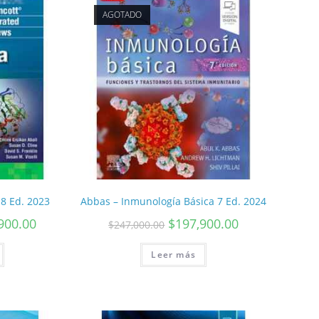
AGOTADO
 8 Ed. 2023
Abbas – Inmunología Básica 7 Ed. 2024
900.00
$
197,900.00
$
247,000.00
Leer más