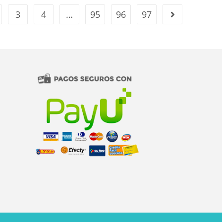
3
4
…
95
96
97