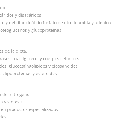
eno
áridos y disacáridos
fato y del dinucleótido fosfato de nicotinamida y adenina
roteoglucanos y glucoproteínas
s de la dieta.
sos, triacilglicerol y cuerpos cetónicos
dos, glucoesfingolípidos y eicosanoides
l, lipoproteínas y esteroides
n del nitrógeno
n y síntesis
 en productos especializados
idos