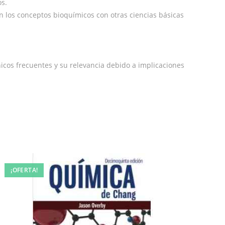
os.
 los conceptos bioquímicos con otras ciencias básicas
nicos frecuentes y su relevancia debido a implicaciones
¡OFERTA!