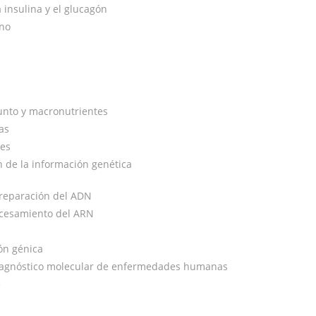
 insulina y el glucagón
uno
junto y macronutrientes
as
les
 de la información genética
y reparación del ADN
rocesamiento del ARN
ón génica
diagnóstico molecular de enfermedades humanas
e