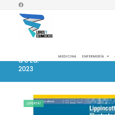
Abali – LIR
Bioquímic
MEDICINA
ENFERMERÍA
a 8 Ed.
2023
¡OFERTA!