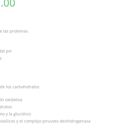
.00
e las proteínas
del pH
s
de los carbohidratos
ión oxidativa
idratos
o y la glucólisis
rboxílicos y el complejo piruvato deshidrogenasa