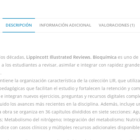
DESCRIPCIÓN
INFORMACIÓN ADICIONAL
VALORACIONES (1)
dos décadas,
Lippincott Illustrated Reviews. Bioquímica
es uno de 
a los estudiantes a revisar, asimilar e integrar con rapidez grande
.
antiene la organización característica de la colección LIR, que util
edagógicas que facilitan el estudio y fortalecen la retención y com
a e integran nuevos ejercicios, preguntas y recursos digitales comp
luido los avances más recientes en la disciplina. Además, incluye 
 obra se organiza en 36 capítulos divididos en siete secciones: Agu
s; Metabolismo del nitrógeno; Integración del metabolismo; Nutri
ice con casos clínicos y múltiples recursos adicionales disponible