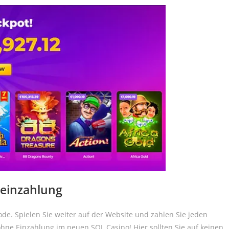
 einzahlung
de. Spielen Sie weiter auf der Website und zahlen Sie jeden
 ohne Einzahlung im neuen SOL Casino! Hier sollten Sie auf keinen