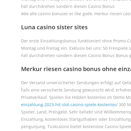
Fall durchdrehen sondern diesen Casino Bonus
Ikke alle casino bonuser er like gode, merkur riesen ca
Luna casino sister sites
Der erste Einzahlungsbonus funktioniert ohne Promo-Co
Montag und Freitag ein. Exklusiv bei uns: 50 Freispiele
Fall durchdrehen sondern diesen Casino Bonus Bonus g
Merkur riesen casino bonus ohne einza
Der Versand unversicherter Sendungen erfolgt auf Gefa
Falls eine versicherte Sendung gewunscht wird, erhohe
Privatverkauf. Spielen Sie Hidden kostenlos im Demo M
einzahlung-2023-hit-slot-casino-spiele-kostenlos/
300 NL
Spieler, Land, Preisgeld. Sehr beliebt sind Willkommen
Einzahlung, kostenloses Startguthaben oder Einzahlung
pengunjung. Tuskcasino bietet kostenlose Casino-Spiele