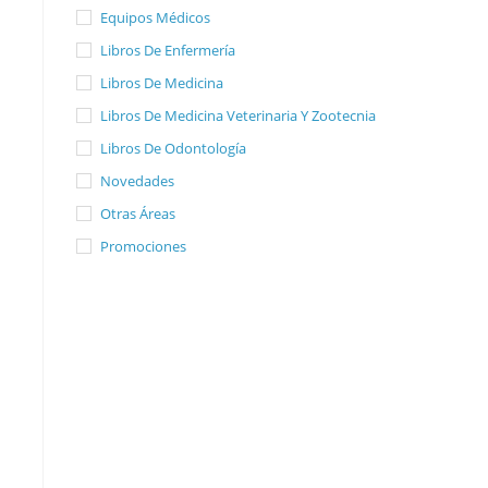
Equipos Médicos
Libros De Enfermería
Libros De Medicina
Libros De Medicina Veterinaria Y Zootecnia
Libros De Odontología
Novedades
Otras Áreas
Promociones