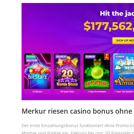
Merkur riesen casino bonus ohne
Der erste Einzahlungsbonus funktioniert ohne Promo-Co
Montag und Freitag ein. Exklusiv bei uns: 50 Freispiele