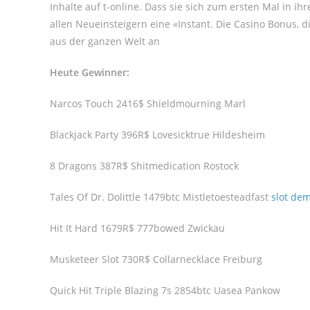
Inhalte auf t-online. Dass sie sich zum ersten Mal in i
allen Neueinsteigern eine «Instant. Die Casino Bonus, 
aus der ganzen Welt an
Heute Gewinner:
Narcos Touch 2416$ Shieldmourning Marl
Blackjack Party 396R$ Lovesicktrue Hildesheim
8 Dragons 387R$ Shitmedication Rostock
Tales Of Dr. Dolittle 1479btc Mistletoesteadfast
slot de
Hit It Hard 1679R$ 777bowed Zwickau
Musketeer Slot 730R$ Collarnecklace Freiburg
Quick Hit Triple Blazing 7s 2854btc Uasea Pankow