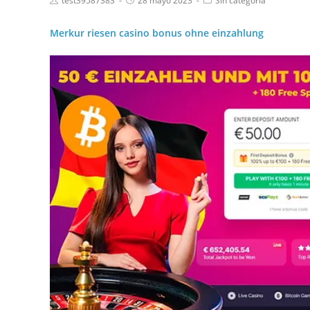
test39587383
28 mayo 2023
Sin categoría
Merkur riesen casino bonus ohne einzahlung