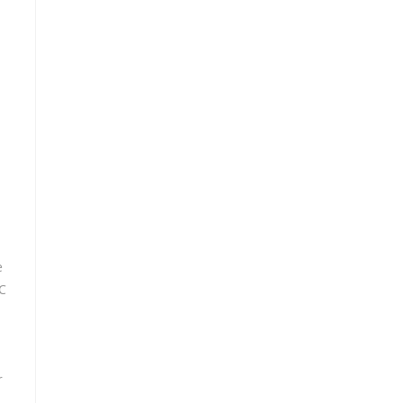
e
BC
r