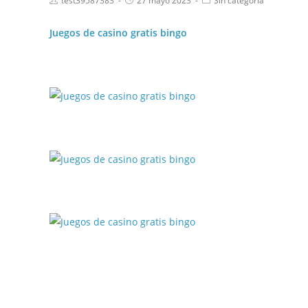
test39587383
27 mayo 2023
Sin categoría
Juegos de casino gratis bingo