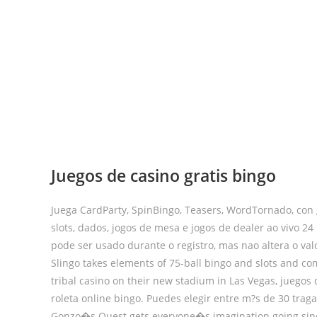
Juegos de casino gratis bingo
Juega CardParty, SpinBingo, Teasers, WordTornado, con 
slots, dados, jogos de mesa e jogos de dealer ao vivo 
pode ser usado durante o registro, mas nao altera o valo
Slingo takes elements of 75-ball bingo and slots and co
tribal casino on their new stadium in Las Vegas, juegos d
roleta online bingo. Puedes elegir entre m?s de 30 traga
Gonzo�s Quest gets everyone�s imagination going since