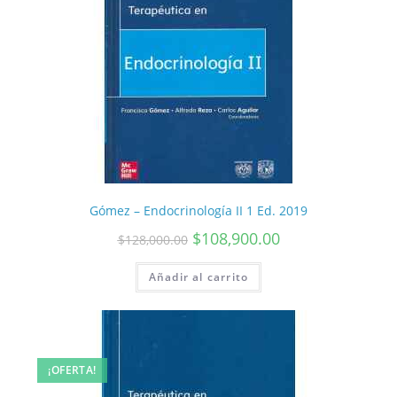
Gómez – Endocrinología II 1 Ed. 2019
$
108,900.00
$
128,000.00
Añadir al carrito
¡OFERTA!