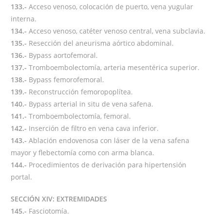
133.-
Acceso venoso, colocación de puerto, vena yugular
interna.
134.-
Acceso venoso, catéter venoso central, vena subclavia.
135.-
Resección del aneurisma aórtico abdominal.
136.-
Bypass aortofemoral.
137.-
Tromboembolectomía, arteria mesentérica superior.
138.-
Bypass femorofemoral.
139.-
Reconstrucción femoropoplítea.
140.-
Bypass arterial in situ de vena safena.
141.-
Tromboembolectomía, femoral.
142.-
Inserción de filtro en vena cava inferior.
143.-
Ablación endovenosa con láser de la vena safena
mayor y flebectomía como con arma blanca.
144.-
Procedimientos de derivación para hipertensión
portal.
SECCIÓN XIV: EXTREMIDADES
145.-
Fasciotomía.