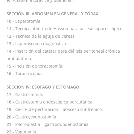
9.-
Anatomía torácica y pulmonar.
SECCIÓN III: ABDOMEN EN GENERAL Y TÓRAX
10.-
Laparotomía.
11.-
Técnica abierta de Hasson para acceso laparoscópico.
12.-
Técnica de la aguja de Veress.
13.-
Laparoscopia diagnóstica.
14.-
Inserción del catéter para diálisis peritoneal crónica
ambulatoria.
15.-
Incisión de toracotomía.
16.-
Toracoscopia.
SECCIÓN IV: ESÓFAGO Y ESTÓMAGO
17.-
Gastrostomía.
18.-
Gastrostomía endoscópica percutánea.
19.-
Cierre de perforación – absceso subfrénico.
20.-
Gastroyeyunostomía.
21.-
Piloroplastia – gastroduodenostomía.
22.-
Vagotomía.