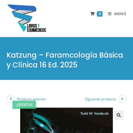
MENÚ
0
Katzung – Faramcología Básica
y Clínica 16 Ed. 2025
Producto anterior
Siguiente producto
¡OFERTA!