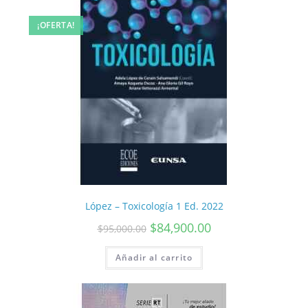
¡OFERTA!
López – Toxicología 1 Ed. 2022
$
84,900.00
$
95,000.00
Añadir al carrito