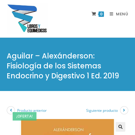
MENÚ
0
Aguilar – Alexánderson:
Fisiología de los Sistemas
Endocrino y Digestivo 1 Ed. 2019
Producto anterior
Siguiente producto
¡OFERTA!