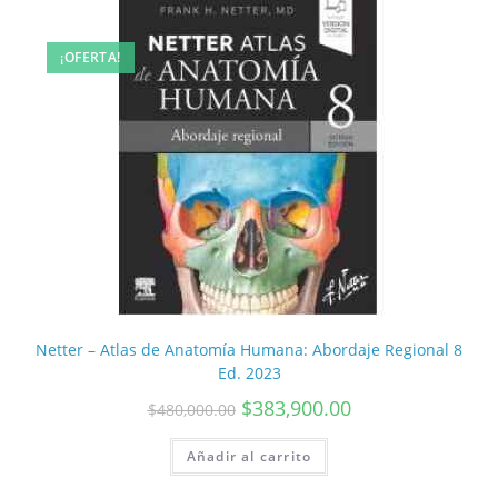
¡OFERTA!
Netter – Atlas de Anatomía Humana: Abordaje Regional 8
Ed. 2023
$
383,900.00
$
480,000.00
Añadir al carrito