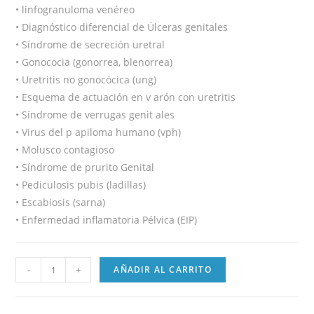
• linfogranuloma venéreo
• Diagnóstico diferencial de Úlceras genitales
• Síndrome de secreción uretral
• Gonococia (gonorrea, blenorrea)
• Uretritis no gonocócica (ung)
• Esquema de actuación en v arón con uretritis
• Síndrome de verrugas genit ales
• Virus del p apiloma humano (vph)
• Molusco contagioso
• Síndrome de prurito Genital
• Pediculosis pubis (ladillas)
• Escabiosis (sarna)
• Enfermedad inflamatoria Pélvica (EIP)
-
+
AÑADIR AL CARRITO