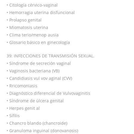
• Citología cérvico-vaginal
• Hemorragia uterina disfuncional
• Prolapso genital
• Miomatosis uterina
• Clima terio/menop ausia
• Glosario básico en ginecología
39: INFECCIONES DE TRANSMISIÓN SEXUAL.
• Síndrome de secreción vaginal
• Vaginosis bacteriana (VB)
• Candidiasis vul vov aginal (CVV)
• Rricomoniasis
• Diagnóstico diferencial de Vulvovaginitis
• Síndrome de úlcera genital
• Herpes genit al
• Sífilis
• Chancro blando (chancroide)
• Granuloma inguinal (donovanosis)