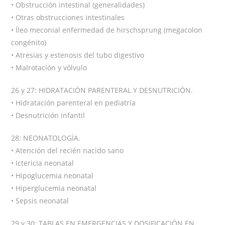
• Obstrucción intestinal (generalidades)
• Otras obstrucciones intestinales
• Íleo meconial enfermedad de hirschsprung (megacolon
congénito)
• Atresias y estenosis del tubo digestivo
• Malrotación y vólvulo
26 y 27: HIDRATACIÓN PARENTERAL Y DESNUTRICIÓN.
• Hidratación parenteral en pediatría
• Desnutrición infantil
28: NEONATOLOGÍA.
• Atención del recién nacido sano
• Ictericia neonatal
• Hipoglucemia neonatal
• Hiperglucemia neonatal
• Sepsis neonatal
29 y 30: TABLAS EN EMERGENCIAS Y DOSIFICACIÓN EN