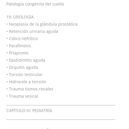
Patología congénita del cuello
19: UROLOGÍA.
• Neoplasia de la glándula prostática
• Retención urinaria aguda
• Cólico nefrítico
• Parafimosis
• Priapismo
• Epididimitis aguda
• Orquitis aguda
• Torsión testicular
• Hidrocele a tensión
• Trauma tismos renales
• Trauma vesical
_______________________________________________________________
CAPÍTULO III: PEDIATRÍA
_______________________________________________________________