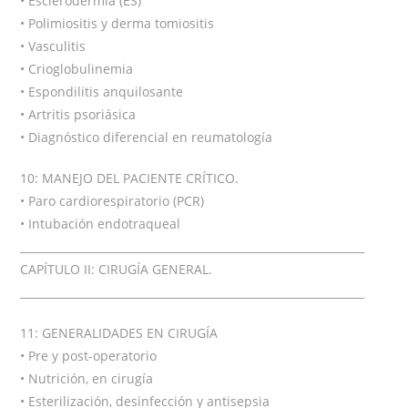
• Esclerodermia (ES)
• Polimiositis y derma tomiositis
• Vasculitis
• Crioglobulinemia
• Espondilitis anquilosante
• Artritis psoriásica
• Diagnóstico diferencial en reumatología
10: MANEJO DEL PACIENTE CRÍTICO.
• Paro cardiorespiratorio (PCR)
• Intubación endotraqueal
_______________________________________________________________
CAPÍTULO II: CIRUGÍA GENERAL.
_______________________________________________________________
11: GENERALIDADES EN CIRUGÍA
• Pre y post-operatorio
• Nutrición, en cirugía
• Esterilización, desinfección y antisepsia