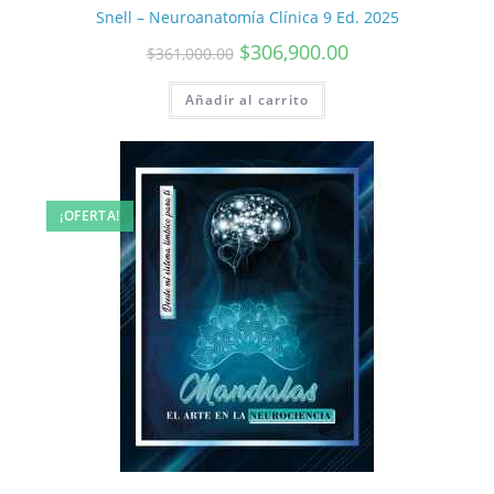
Snell – Neuroanatomía Clínica 9 Ed. 2025
$
306,900.00
$
361,000.00
Añadir al carrito
¡OFERTA!