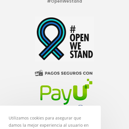
#OpenWeStand
Utilizamos cookies para asegurar que
damos la mejor experiencia al usuario en