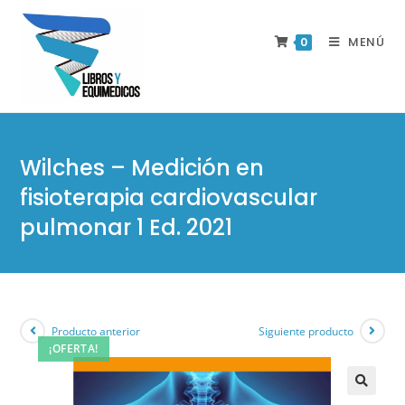
MENÚ
0
Wilches – Medición en
fisioterapia cardiovascular
pulmonar 1 Ed. 2021
Producto anterior
Siguiente producto
¡OFERTA!