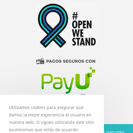
Utilizamos cookies para asegurar que
damos la mejor experiencia al usuario en
nuestra web. Si sigues utilizando este sitio
asumiremos que estás de acuerdo.
Copyright 2020 Libros y Equimédicos - Todos los derechos reservados