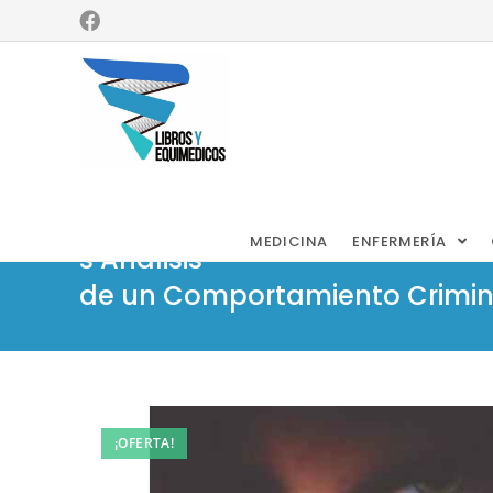
Sánchez –
Psicópata
MEDICINA
ENFERMERÍA
s Análisis
de un Comportamiento Criminal
¡OFERTA!