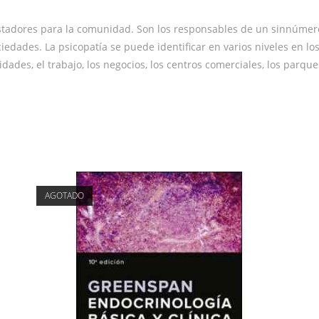
stadores para la comunidad. Son los responsables de un sinnúmero
ociedades. La psicopatía se puede identificar en varios niveles en l
dades, el trabajo, los negocios, los centros comerciales, los parques
AGOTADO