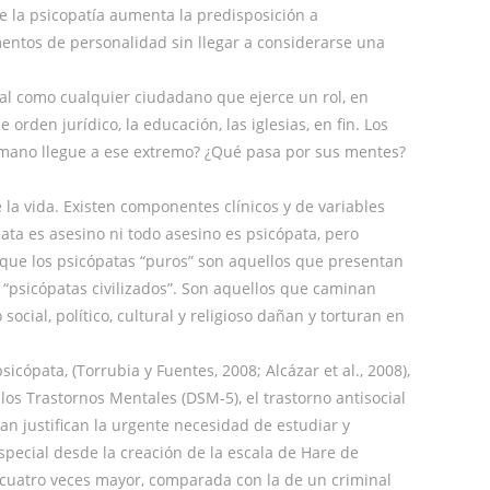
e la psicopatía aumenta la predisposición a
mentos de personalidad sin llegar a considerarse una
al como cualquier ciudadano que ejerce un rol, en
orden jurídico, la educación, las iglesias, en fin. Los
humano llegue a ese extremo? ¿Qué pasa por sus mentes?
la vida. Existen componentes clínicos y de variables
ata es asesino ni todo asesino es psicópata, pero
 que los psicópatas “puros” son aquellos que presentan
 “psicópatas civilizados”. Son aquellos que caminan
ial, político, cultural y religioso dañan y torturan en
ópata, (Torrubia y Fuentes, 2008; Alcázar et al., 2008),
os Trastornos Mentales (DSM-5), el trastorno antisocial
ran justifican la urgente necesidad de estudiar y
ecial desde la creación de la escala de Hare de
es cuatro veces mayor, comparada con la de un criminal