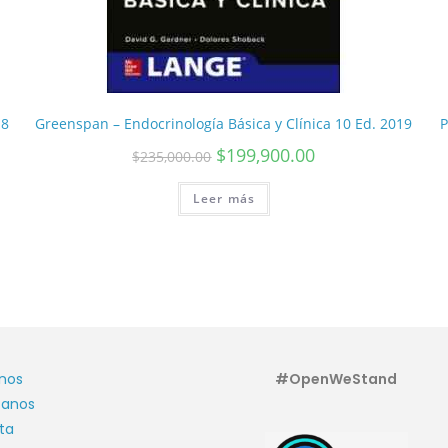
 8
Greenspan – Endocrinología Básica y Clínica 10 Ed. 2019
P
$
199,900.00
$
235,000.00
Leer más
nos
#OpenWeStand
tanos
ta