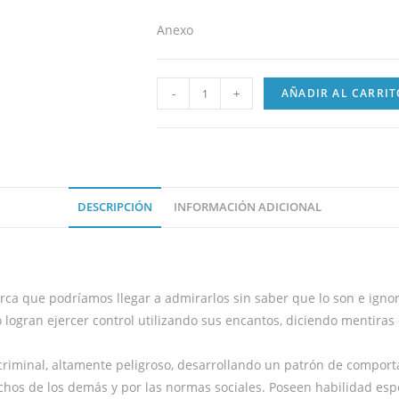
Anexo
-
+
AÑADIR AL CARRIT
DESCRIPCIÓN
INFORMACIÓN ADICIONAL
erca que podríamos llegar a admirarlos sin saber que lo son e ign
 logran ejercer control utilizando sus encantos, diciendo mentira
riminal, altamente peligroso, desarrollando un patrón de comport
chos de los demás y por las normas sociales. Poseen habilidad espe