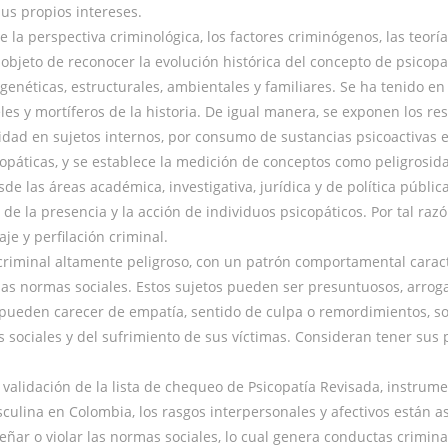
us propios intereses.
de la perspectiva criminológica, los factores criminógenos, las teorí
 objeto de reconocer la evolución histórica del concepto de psicopa
genéticas, estructurales, ambientales y familiares. Se ha tenido en
es y mortíferos de la historia. De igual manera, se exponen los re
lidad en sujetos internos, por consumo de sustancias psicoactivas e
opáticas, y se establece la medición de conceptos como peligrosida
de las áreas académica, investigativa, jurídica y de política públi
de la presencia y la acción de individuos psicopáticos. Por tal razó
e y perfilación criminal.
criminal altamente peligroso, con un patrón comportamental carac
r las normas sociales. Estos sujetos pueden ser presuntuosos, arrog
 pueden carecer de empatía, sentido de culpa o remordimientos, son
sociales y del sufrimiento de sus víctimas. Consideran tener sus p
 validación de la lista de chequeo de Psicopatía Revisada, instrume
culina en Colombia, los rasgos interpersonales y afectivos están 
eñar o violar las normas sociales, lo cual genera conductas crimin