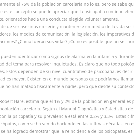
ente el 75% de la población carcelaria no lo es, pero se sabe qu
 de este concepto se puede apreciar que la psicopatía contiene ele
e, orientados hacia una conducta elegida voluntariamente.
e de ser asesinos en serie y mantenerse en medio de la vida soci
res, los medios de comunicación, la legislación, los imperativos de 
tivaciones? ¿Cómo fueron sus vidas? ¿Cómo es posible que un ser 
ueden identificar como signos de alarma en la infancia y durante 
ad del tema para resolver inquietudes. Es claro que no todo psicóp
s. Estos dependen de su nivel cuantitativo de psicopatía, es decir
sidad es mayor. Existen en el mundo personas que podríamos llamar
e no han matado físicamente a nadie, pero que desde su contexto soc
bert Hare, estima que el 1% y 2% de la población en general es psic
oblación carcelaria. Según el Manual Diagnóstico y Estadístico de l
on la psicopatía y su prevalencia está entre 0.2% y 3.3%. Estas cif
patas, como se ha venido haciendo en las últimas décadas, en esp
al se ha logrado demostrar que la reincidencia de los psicópatas, 