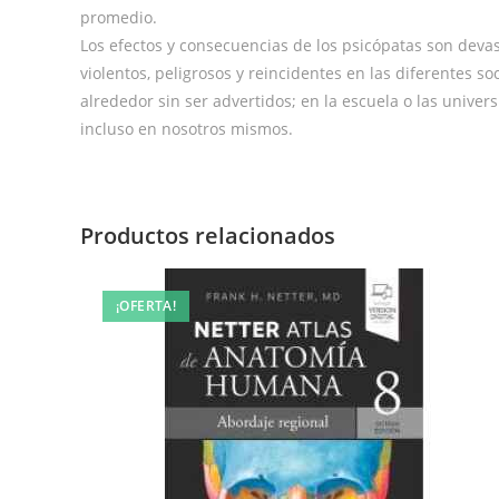
promedio.
Los efectos y consecuencias de los psicópatas son deva
violentos, peligrosos y reincidentes en las diferentes s
alrededor sin ser advertidos; en la escuela o las universi
incluso en nosotros mismos.
Productos relacionados
¡OFERTA!