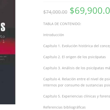
$
69,900.
$
74,000.00
TABLA DE CONTENIDO:
Introducción
Capítulo 1. Evolución histórica del conc
Capítulo 2. El origen de los psicópatas
Capítulo 3. Análisis de los psicópatas m
Capítulo 4. Relación entre el nivel de ps
internos por consumo de sustancias psic
Capítulo 5. Experiencias clínicas y fore
Referencias bibliográficas