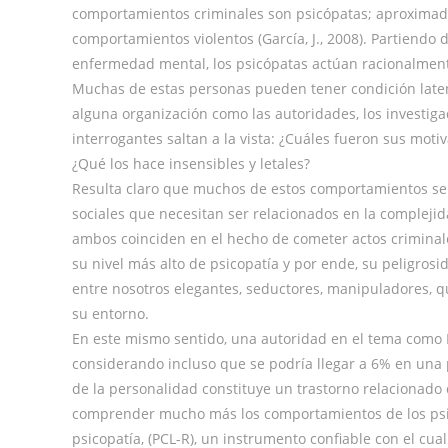
comportamientos criminales son psicópatas; aproximadam
comportamientos violentos (García, J., 2008). Partiendo
enfermedad mental, los psicópatas actúan racionalment
Muchas de estas personas pueden tener condición latent
alguna organización como las autoridades, los investigado
interrogantes saltan a la vista: ¿Cuáles fueron sus mo
¿Qué los hace insensibles y letales?
Resulta claro que muchos de estos comportamientos se p
sociales que necesitan ser relacionados en la complejid
ambos coinciden en el hecho de cometer actos criminale
su nivel más alto de psicopatía y por ende, su peligro
entre nosotros elegantes, seductores, manipuladores, qu
su entorno.
En este mismo sentido, una autoridad en el tema como Ro
considerando incluso que se podría llegar a 6% en una p
de la personalidad constituye un trastorno relacionado c
comprender mucho más los comportamientos de los psicó
psicopatía, (PCL-R), un instrumento confiable con el cu