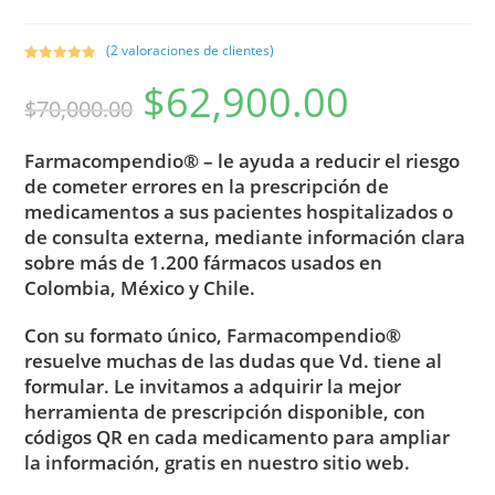
(
2
valoraciones de clientes)
Valorado con
2
$
62,900.00
5.00
de 5 en
$
70,000.00
base a
valoracione
Farmacompendio® – le ayuda a reducir el riesgo
s de
clientes
de cometer errores en la prescripción de
medicamentos a sus pacientes hospitalizados o
de consulta externa, mediante información clara
sobre más de 1.200 fármacos usados en
Colombia, México y Chile.
Con su formato único, Farmacompendio®
resuelve muchas de las dudas que Vd. tiene al
formular. Le invitamos a adquirir la mejor
herramienta de prescripción disponible, con
códigos QR en cada medicamento para ampliar
la información, gratis en nuestro sitio web.