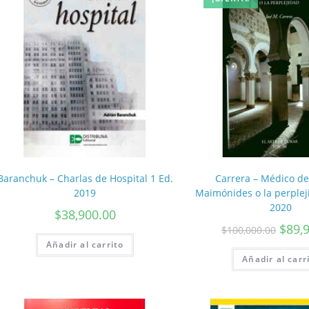
Baranchuk – Charlas de Hospital 1 Ed.
Carrera – Médico de
2019
Maimónides o la perpleji
2020
$
38,900.00
$
89,
$
100,000.00
Añadir al carrito
Añadir al carr