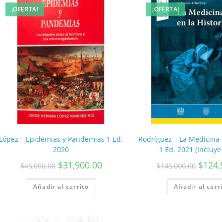
¡OFERTA!
¡OFERTA!
López – Epidemias y Pandemias 1 Ed.
Rodríguez – La Medicina 
2020
1 Ed. 2021 (Incluye
$
31,900.00
$
124,
$
45,000.00
$
145,000.00
Añadir al carrito
Añadir al carr