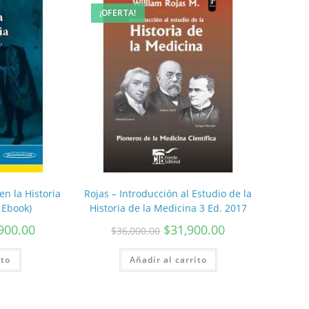
¡OFERTA!
en la Historia
Rojas – Introducción al Estudio de la
 Ebook)
Historia de la Medicina 3 Ed. 2017
900.00
$
31,900.00
$
36,000.00
ito
Añadir al carrito