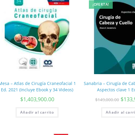
¡OFERTA!
Mesa – Atlas de Cirugía Craneofacial 1
Sanabria – Cirugía de Ca
Ed. 2021 (Incluye Ebook y 34 Videos)
Aspectos clave 1 E
$
1,403,900.00
$
133,
$
149,000.00
Añadir al carrito
Añadir al carr