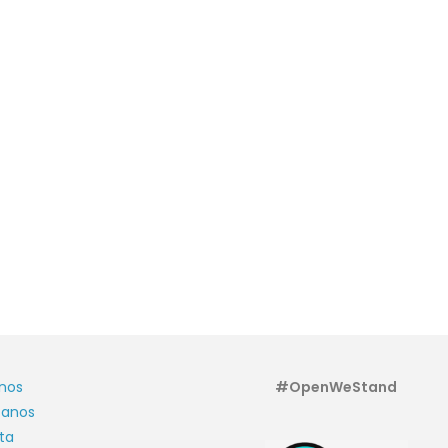
nos
#OpenWeStand
tanos
ta