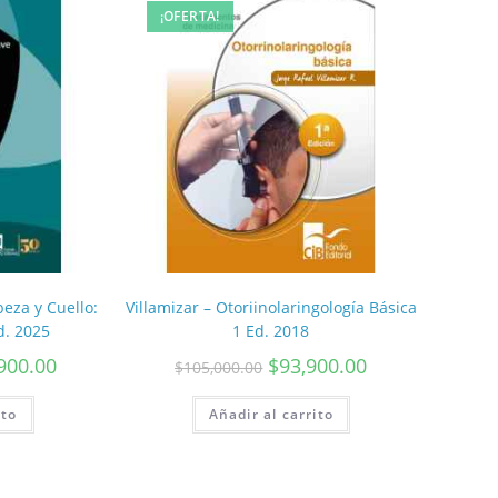
¡OFERTA!
beza y Cuello:
Villamizar – Otoriinolaringología Básica
d. 2025
1 Ed. 2018
900.00
$
93,900.00
$
105,000.00
ito
Añadir al carrito