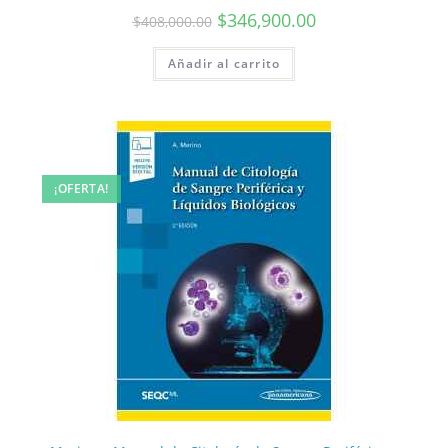
$
346,900.00
$
408,000.00
Añadir al carrito
¡OFERTA!