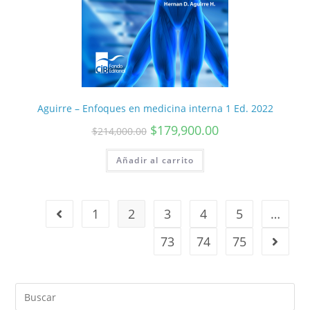
Aguirre – Enfoques en medicina interna 1 Ed. 2022
$
179,900.00
$
214,000.00
Añadir al carrito
1
2
3
4
5
…
73
74
75