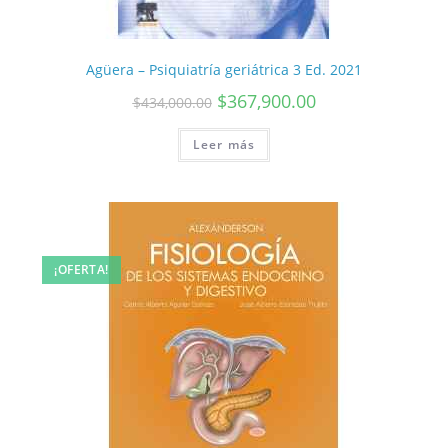
Agüera – Psiquiatría geriátrica 3 Ed. 2021
$
367,900.00
$
434,000.00
Leer más
¡OFERTA!