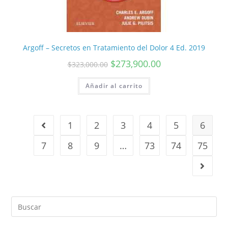
Argoff – Secretos en Tratamiento del Dolor 4 Ed. 2019
$
273,900.00
$
323,000.00
Añadir al carrito
1
2
3
4
5
6
7
8
9
…
73
74
75