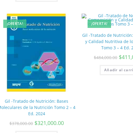
¡OFERTA!
¡OFERTA!
Gil -Tratado de Nutrició
y Calidad Nutritiva de l
Tomo 3 – 4 Ed. 
$
411,
$
484,000.00
Añadir al carr
Gil -Tratado de Nutrición: Bases
oleculares de la Nutrición Tomo 2 – 4
Ed. 2024
$
321,000.00
$
378,000.00