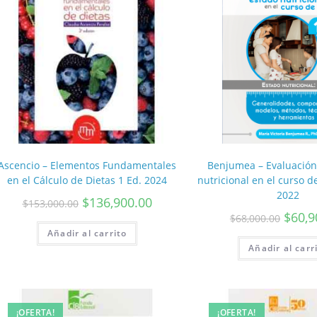
Ascencio – Elementos Fundamentales
Benjumea – Evaluación
en el Cálculo de Dietas 1 Ed. 2024
nutricional en el curso de
2022
$
136,900.00
$
153,000.00
$
60,9
$
68,000.00
Añadir al carrito
Añadir al carr
¡OFERTA!
¡OFERTA!