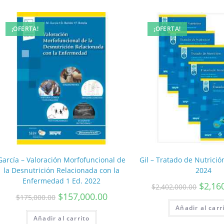
¡OFERTA!
¡OFERTA!
García – Valoración Morfofuncional de
Gil – Tratado de Nutrición
la Desnutrición Relacionada con la
2024
Enfermedad 1 Ed. 2022
$
2,16
$
2,402,000.00
$
157,000.00
$
175,000.00
Añadir al carr
Añadir al carrito